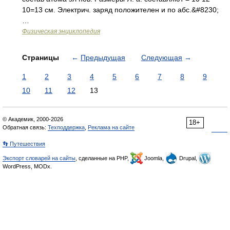
10=13 см. Электрич. заряд положителен и по абс.&#8230;
…
Физическая энциклопедия
Страницы
←
Предыдущая
Следующая
→
1
2
3
4
5
6
7
8
9
10
11
12
13
© Академик, 2000-2026
18+
Обратная связь:
Техподдержка
,
Реклама на сайте
👣 Путешествия
Экспорт словарей на сайты
, сделанные на PHP,
Joomla,
Drupal,
WordPress, MODx.