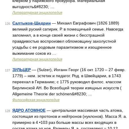
клерком у парижского прокурора. Материальная
выгодность&#8230; …
Литературная энциклопедия
Салтыков-Щедрин
— Михаил Евграфович (1826 1889)
126
великий руский сатирик. Р. в помещичьей семье. Навсегда
запомнил, а в конце своей жизни с бесстрашной
правдивостью воспроизвел обломовщину захолустной
усадьбы с ее родовым паразитизмом и изощренное
выжимание соков из …
Литературная энциклопедия
ЗУЛЬЦЕР
— (Sulzer), Иоганн Георг (16 окт. 1720 – 27 февр.
127
1779) – нем. эстетик и педагог. Род. в Швейцарии, в 1743
переехал в Германию; с 1775 руководил филос. классом
Берлинской АН. Во Всеобщей теории изящных искусств (
Allgemeine Theorie der schönen&#8230; …
Философская энциклопедия
ЯДРО АТОМНОЕ
— центральная массивная часть атома,
128
состоящая из протонов и нейтронов (нуклонов). Масса Я. а.
примерно в 4 •103 раз больше массы всех входящих в
состав атома эл нов. Размеры Я. а. составляют = 10 12