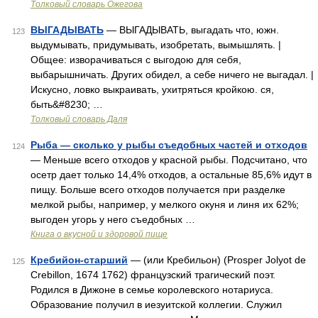
Толковый словарь Ожегова
ВЫГАДЫВАТЬ
— ВЫГАДЫВАТЬ, выгадать что, южн.
123
выдумывать, придумывать, изобретать, вымышлять. |
Общее: изворачиваться с выгодою для себя,
выбарышничать. Других обидел, а себе ничего не выгадал. |
Искусно, ловко выкраивать, ухитряться кройкою. ся,
быть&#8230; …
Толковый словарь Даля
Рыба — сколько у рыбы съедобных частей и отходов
124
— Меньше всего отходов у красной рыбы. Подсчитано, что
осетр дает только 14,4% отходов, а остальные 85,6% идут в
пищу. Больше всего отходов получается при разделке
мелкой рыбы, например, у мелкого окуня и линя их 62%;
выгоден угорь у него съедобных …
Книга о вкусной и здоровой пище
Кребийон-старший
— (или Кребильон) (Prosper Jolyot de
125
Crebillon, 1674 1762) французский трагический поэт.
Родился в Дижоне в семье королевского нотариуса.
Образование получил в иезуитской коллегии. Служил